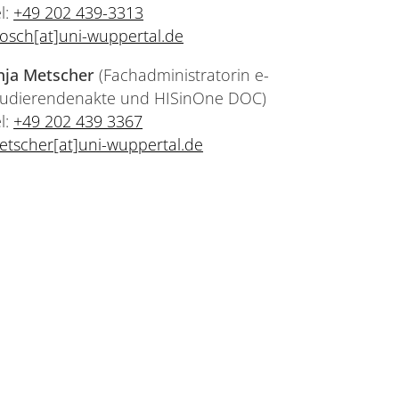
l:
+49 202 439-3313
osch[at]uni-wuppertal.de
nja Metscher
(Fachadministratorin e-
tudierendenakte und HISinOne DOC)
l:
+49 202 439 3367
etscher[at]uni-wuppertal.de