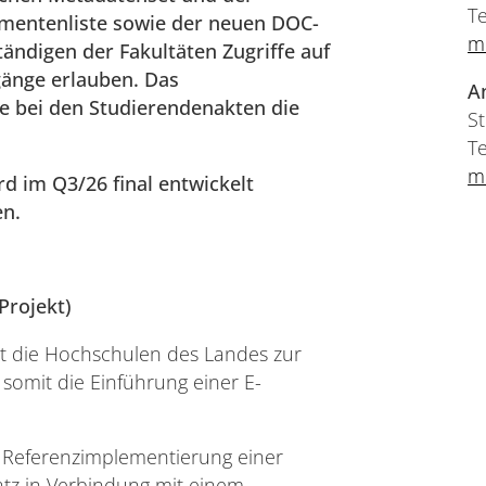
Te
mentenliste sowie der neuen DOC-
m
tändigen der Fakultäten Zugriffe auf
änge erlauben. Das
A
ie bei den Studierendenakten die
S
Te
m
 im Q3/26 final entwickelt
en.
Projekt)
t die Hochschulen des Landes zur
somit die Einführung einer E-
nd Referenzimplementierung einer
tz in Verbindung mit einem