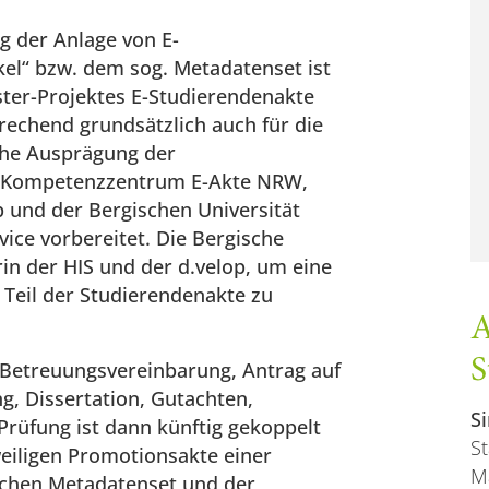
ng der Anlage von E-
el“ bzw. dem sog. Metadatenset ist
ter-Projektes E-Studierendenakte
echend grundsätzlich auch für die
che Ausprägung der
 Kompetenzzentrum E-Akte NRW,
p und der Bergischen Universität
ice vorbereitet. Die Bergische
rin der HIS und der d.velop, um eine
Teil der Studierendenakte zu
A
S
 Betreuungsvereinbarung, Antrag auf
g, Dissertation, Gutachten,
S
Prüfung ist dann künftig gekoppelt
S
weiligen Promotionsakte einer
M
ichen Metadatenset und der